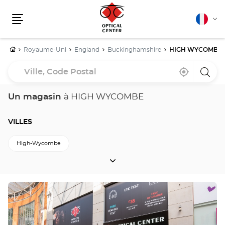
Français
Cha
Menu
la
lang
Accueil
Royaume-Uni
England
Buckinghamshire
HIGH WYCOMBE
Ville,
À
,
un
Code
proximité
trouver
point
un
de
Postal
point
vente
Un magasin
à HIGH WYCOMBE
de
Optica
vente
Cente
Optical
Center
VILLES
High-Wycombe
VILLES
Retour à Buckinghamshire
Appuyer
sur
la
touche