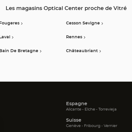
Les magasins Optical Center proche de Vitré
Fougeres
Cesson Sevigne
Laval
Rennes
Bain De Bretagne
Châteaubriant
Espagne
(ouvre
(ouvre
(ouvre
Alicante
Elche
Torrevieja
dans
dans
dans
Suisse
une
une
une
nouvelle
nouvelle
nouvell
(ouvre
(ouvre
(ouvre
Genève
Fribourg
Vernier
fenêtre)
fenêtre)
fenêtre)
dans
dans
dans