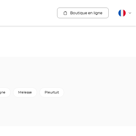
Boutique en ligne
Français
Cha
la
lang
gne
Melesse
Pleurtuit