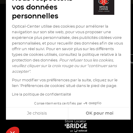
une
une
une
vos données
nouvelle
nouvelle
nouvelle
personnelles
fenêtre)
fenêtre)
fenêtre)
Optical-Center utilise des cookies pour améliorer la
navigation sur son site web, pour vous proposer une
expérience plus personnalisée, des publicités ciblées voire
personnalisées, et pour recueillir des données afin de vous
offrir un réel suivi. Pour en savoir plus sur les différents
types de cookies utilisés, consultez la politique relative à la
protection des données.
Pour refuser tous les cookies,
(ouvre
(ouv
Info cookies
Mentions légales
Pr
veuillez cliquer sur la croix rouge ou sur "continuer sans
dans
dan
accepter".
une
une
nouvelle
nouv
Pour modifier vos préférences par la suite, cliquez sur le
fenêtre)
fenê
lien 'Préférences de cookies' situé dans le pied de page.
Lire la politique de confidentialité
Consentements certifiés par
Je choisis
OK pour moi
Store Locator
Axeptio consent
Plateforme de Gestion du Consentement : Personnalisez vo
(ouvre
dans