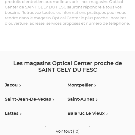
produits d'entretien aux meilleurs prix : nos magasins Optical
Center de SAINT GELY DU FESC sauront répondre à tous vos
-
besoins. Retrouvez toutes les informations pratiques pour vous
rendre dans le magasin Optical Center le plus proche : horaires
SA
d'ouverture, adresse, services proposés et numéro de téléphone.
GÉ
DU
FE
-
Les magasins Optical Center proche de
SAINT GELY DU FESC
Opt
Ce
Jacou
Montpellier
Saint-Jean-De-Vedas
Saint-Aunes
Lattes
Balaruc Le Vieux
Lunel
Clermont-L’hérault
Voir tout (10)
de