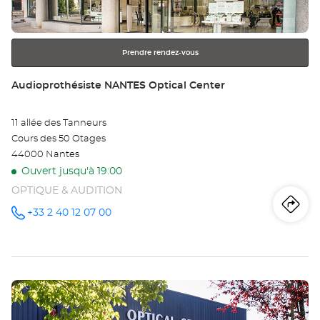
Trignac
ENTRÉE
pour
Retour à Loire-Atlantique
obtenir
Prendre rendez-vous
de
plus
Point
Audioprothésiste NANTES Optical Center
amples
de
informations
vente
11 allée des Tanneurs
:
Cours des 50 Otages
44000 Nantes
Ouvert jusqu'à 19:00
OPTIQUE & AUDITION
Iti
jus
+33 2 40 12 07 00
Appeler le
point de
vente
poi
Audioprothésiste
NANTES
de
Optical
Center au
Appuyer
ve
sur
Au
la