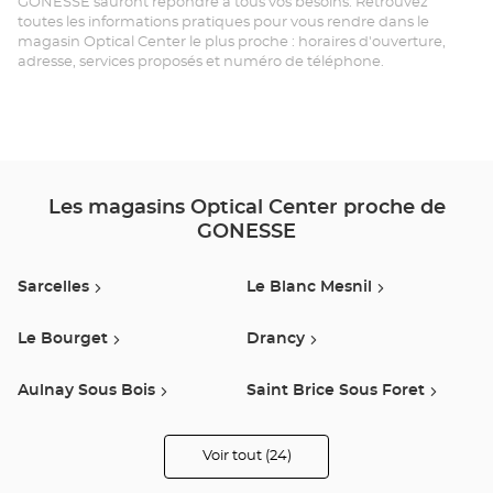
GONESSE sauront répondre à tous vos besoins. Retrouvez
GO
toutes les informations pratiques pour vous rendre dans le
magasin Optical Center le plus proche : horaires d'ouverture,
Opt
adresse, services proposés et numéro de téléphone.
Ce
Les magasins Optical Center proche de
GONESSE
Sarcelles
Le Blanc Mesnil
Le Bourget
Drancy
Aulnay Sous Bois
Saint Brice Sous Foret
Saint Denis
Noisy Le Sec
Voir tout (24)
de
points
de