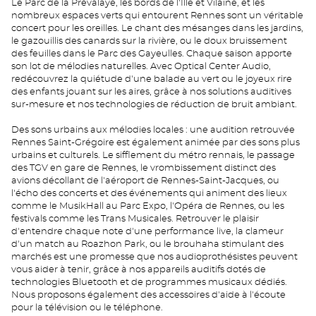
Le Parc de la Prévalaye, les bords de l'Ille et Vilaine, et les
nombreux espaces verts qui entourent Rennes sont un véritable
concert pour les oreilles. Le chant des mésanges dans les jardins,
le gazouillis des canards sur la rivière, ou le doux bruissement
des feuilles dans le Parc des Gayeulles. Chaque saison apporte
son lot de mélodies naturelles. Avec Optical Center Audio,
redécouvrez la quiétude d'une balade au vert ou le joyeux rire
des enfants jouant sur les aires, grâce à nos solutions auditives
sur-mesure et nos technologies de réduction de bruit ambiant.
Des sons urbains aux mélodies locales : une audition retrouvée
Rennes Saint-Grégoire est également animée par des sons plus
urbains et culturels. Le sifflement du métro rennais, le passage
des TGV en gare de Rennes, le vrombissement distinct des
avions décollant de l'aéroport de Rennes-Saint-Jacques, ou
l'écho des concerts et des événements qui animent des lieux
comme le MusikHall au Parc Expo, l'Opéra de Rennes, ou les
festivals comme les Trans Musicales. Retrouver le plaisir
d'entendre chaque note d'une performance live, la clameur
d'un match au Roazhon Park, ou le brouhaha stimulant des
marchés est une promesse que nos audioprothésistes peuvent
vous aider à tenir, grâce à nos appareils auditifs dotés de
technologies Bluetooth et de programmes musicaux dédiés.
Nous proposons également des accessoires d'aide à l'écoute
pour la télévision ou le téléphone.