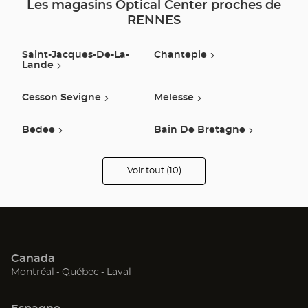
Les magasins Optical Center proches de
RENNES
Saint-Jacques-De-La-
Chantepie
Lande
Cesson Sevigne
Melesse
Bedee
Bain De Bretagne
Vitré
La Guerche De
Voir tout (10)
Bretagne
de
points
de
vente
Fougeres
Quevert
de
Optical
Center
Audioprothésiste
Canada
(ouvre
(ouvre
(ouvre
Montréal
Québec
Laval
dans
dans
dans
une
une
une