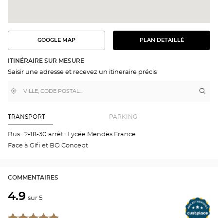
GOOGLE MAP
PLAN DETAILLÉ
VOIR
VOIR
LE
L'ITINÉRAIRE
PLAN
DANS
DÉTAILLÉ
ITINÉRAIRE SUR MESURE
GOOGLE
Saisir une adresse et recevez un itineraire précis
MAP
,
À
Itin
jus
trouver
proximité
poi
un
de
point
de
ven
TRANSPORT
PARKING
vente
Aud
Optical
REN
Bus : 2-18-30 arrêt : Lycée Mendès France
Center
SAI
Face à Gifi et BO Concept
GRÉ
Opti
Cen
COMMENTAIRES
4.9
sur 5