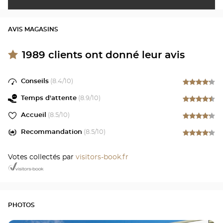
AVIS MAGASINS
1989
clients ont donné leur avis
Conseils
(
8.4
/10)
Temps d'attente
(
8.9
/10)
Accueil
(
8.5
/10)
Recommandation
(
8.5
/10)
Votes collectés par
visitors-book.fr
PHOTOS