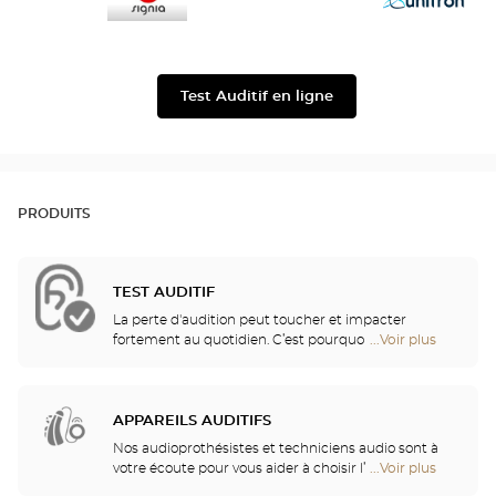
Signia
Unitron
Test Auditif en ligne
PRODUITS
TEST AUDITIF
La perte d'audition peut toucher et impacter
fortement au quotidien. C’est pourquoi nous vous
...Voir plus
de
proposons un bilan auditif gratuit pour vérifier
points
votre audition ! Ce test auditif vous permettra
de
d'identifier une éventuelle perte auditive, se
vente
traduisant par des fréquences de sons gênantes
APPAREILS AUDITIFS
de
ou non perçues, ou par une incompréhension des
Optical
Nos audioprothésistes et techniciens audio sont à
mots entendus.
Center
votre écoute pour vous aider à choisir l’appareil
...Voir plus
de
Audioprothésiste
auditif le mieux adapté à vos besoins. Nos