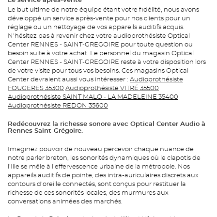
Le service après-vente
Le but ultime de notre équipe étant votre fidélité, nous avons
développé un service après-vente pour nos clients pour un
réglage ou un nettoyage de vos appareils auditifs acquis.
N'hésitez pas à revenir chez votre audioprothésiste Optical
Center RENNES - SAINT-GREGOIRE pour toute question ou
besoin suite à votre achat. Le personnel du magasin Optical
Center RENNES - SAINT-GREGOIRE reste à votre disposition lors
de votre visite pour tous vos besoins. Ces magasins Optical
Center devraient aussi vous intéresser :
Audioprothésiste
FOUGERES 35300
Audioprothésiste VITRÉ 35500
Audioprothésiste SAINT MALO - LA MADELEINE 35400
Audioprothésiste REDON 35600
Redécouvrez la richesse sonore avec Optical Center Audio à
Rennes Saint-Grégoire.
Imaginez pouvoir de nouveau percevoir chaque nuance de
notre parler breton, les sonorités dynamiques où le clapotis de
l'Ille se mêle à l'effervescence urbaine de la métropole. Nos
appareils auditifs de pointe, des intra-auriculaires discrets aux
contours d'oreille connectés, sont conçus pour restituer la
richesse de ces sonorités locales, des murmures aux
conversations animées des marchés.