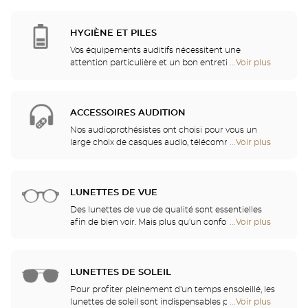
points
professionnels de l'audition vous procureront ainsi
de
des services et conseils de qualité. Après
vente
l'appareillage auditif, un suivi et entretien
HYGIÈNE ET PILES
de
personnalisé vous permettront de bénéficier
Optical
Vos équipements auditifs nécessitent une
pleinement de votre audition.
Center
attention particulière et un bon entretien pour
...Voir plus
de
Audioprothésiste
garantir une utilisation performante. Vous pourrez
points
ainsi trouver dans votre magasin les piles et une
de
multitude de solutions de nettoyage et de rinçage
vente
pour votre appareil auditif.
ACCESSOIRES AUDITION
de
Optical
Nos audioprothésistes ont choisi pour vous un
Center
large choix de casques audio, télécommandes,
...Voir plus
de
Audioprothésiste
téléphones, réveils, chargeurs et autres accessoires
points
pour améliorer de façon significative votre confort
de
au quotidien.
vente
LUNETTES DE VUE
de
Optical
Des lunettes de vue de qualité sont essentielles
Center
afin de bien voir. Mais plus qu'un confort visuel, les
...Voir plus
de
Audioprothésiste
lunettes sont également un accessoire de mode et
points
un vecteur d'identité. C'est pourquoi nous vous
de
proposons, dans l'ensemble de nos magasins, un
vente
choix illimité de lunettes Ray-Ban, Police, Guess et
LUNETTES DE SOLEIL
de
bien d'autres marques.
Optical
Pour profiter pleinement d'un temps ensoleillé, les
Center
lunettes de soleil sont indispensables pour se
...Voir plus
de