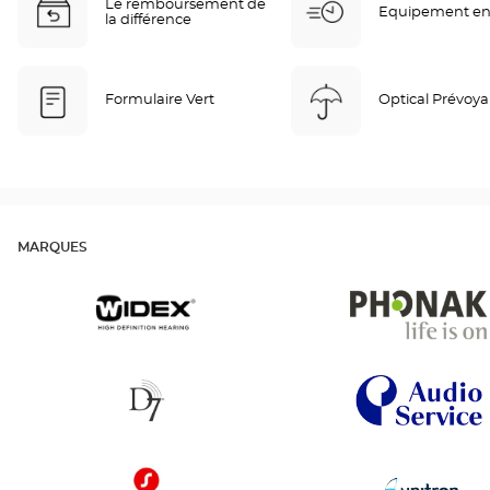
Le remboursement de
Equipement en
la différence
Formulaire Vert
Optical Prévoy
MARQUES
Widex
Phonak
D7
AudioService