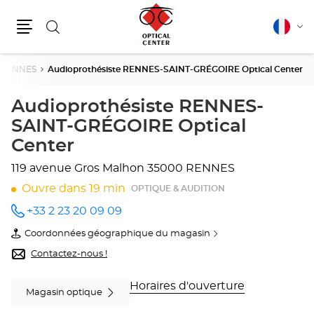
Rechercher
Français
Cha
Menu
la
lang
RENNES
Audioprothésiste RENNES-SAINT-GRÉGOIRE Optical Center
Audioprothésiste RENNES-
SAINT-GRÉGOIRE Optical
Center
119 avenue Gros Malhon
35000 RENNES
Ouvre dans 19 min
OPTIQUE & AUDITION
+33 2 23 20 09 09
Appeler
le point
Coordonnées géographique du magasin
de vente
du
Audioprothésiste
point
Contactez-nous !
RENNES-
de
SAINT-
vente
GRÉGOIRE
Audioprothésiste
Horaires d'ouverture
Magasin optique
Optical
RENNES-
Center
SAINT-