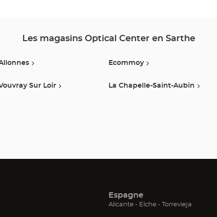
MANS
NORD
-
Les magasins Optical Center en Sarthe
LA
Allonnes
Ecommoy
CHAPELLE-
Vouvray Sur Loir
La Chapelle-Saint-Aubin
SAINT-
AUBIN
Optical
Center
Espagne
(ouvre
(ouvre
(ouvre
Alicante
Elche
Torrevieja
dans
dans
dans