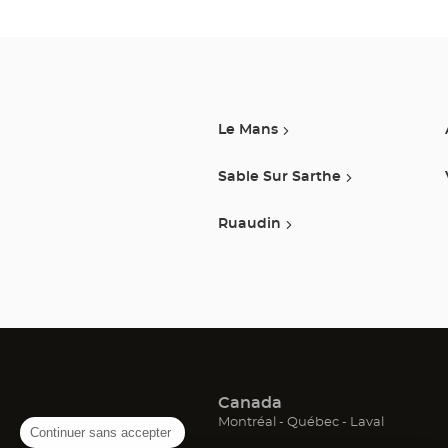
Le Mans
Sable Sur Sarthe
Ruaudin
Canada
(ouvre
(ouvre
(ouvre
Montréal
Québec
Laval
Continuer sans accepter
dans
dans
dans