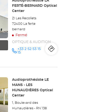
Point
Audioprothésiste LA
de
FERTÉ-BERNARD Optical
vente
Center
:
ZI Les Recollets
72400 La ferte
bernard
Fermé
OPTIQUE & AUDITION
+33 2 52 53 15
Itinéraire
jusqu'au
Appeler le
15
point de
vente
point
Audioprothésiste
LA FERTÉ-
de
BERNARD
Optical
Center au
vente
Point
Audioprothésiste LE
de
MANS - LES
Audioprothésiste
vente
HUNAUDIÈRES Optical
:
Center
LA
1, Boulevard des
FERTÉ-
Hunaudières - RN 138