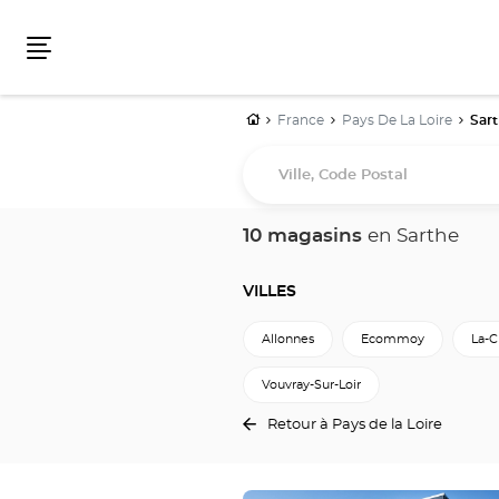
Menu
Accueil
France
Pays De La Loire
Sar
Ville,
Code
Postal
10 magasins
en Sarthe
VILLES
Allonnes
Ecommoy
La-C
Vouvray-Sur-Loir
Retour à Pays de la Loire
Appuyer