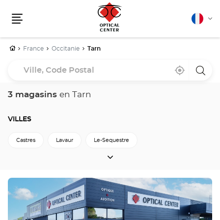
Français
Cha
Menu
la
lang
Accueil
France
Occitanie
Tarn
Ville,
À
,
un
Code
proximité
trouver
point
un
de
Postal
point
vente
3 magasins
en Tarn
de
Optica
vente
Cente
Optical
Center
VILLES
Castres
Lavaur
Le-Sequestre
VILLES
Retour à Occitanie
Appuyer
sur
la
touche