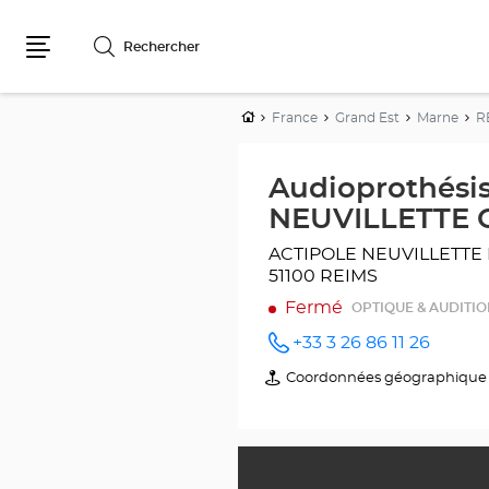
Rechercher
Menu
Accueil
France
Grand Est
Marne
R
Audioprothésis
NEUVILLETTE O
ACTIPOLE NEUVILLETTE
51100 REIMS
Fermé
OPTIQUE & AUDITI
+33 3 26 86 11 26
Appeler
le point
Coordonnées géographique
du
de vente
point
Audioprothésiste
de
REIMS -
vente
NEUVILLETTE
Audioprothésiste
Optical
REIMS
Center