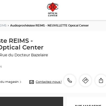
EIMS
Audioprothésiste REIMS - NEUVILLETTE Optical Center
te REIMS -
ptical Center
Rue du Docteur Bazelaire
ON
Appeler
Appeler
P
 du magasin
Contactez-nous !
Itinéra
jusqu'
le
point
point
de
de
vente