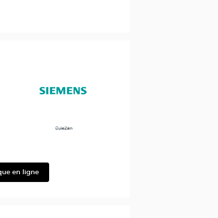
Siemens
Ouïezen
que en ligne