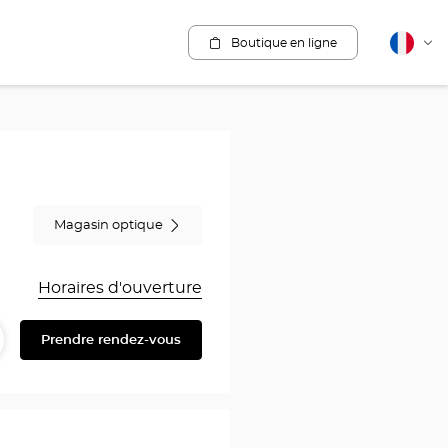
Boutique en ligne
Français
Cha
la
lang
Magasin optique
Horaires d'ouverture
Prendre rendez-vous
artager
ire
au