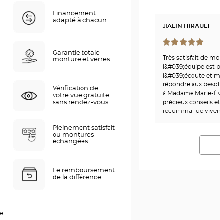
Financement
adapté à chacun
JIALIN HIRAULT
Garantie totale
Très satisfait de m
monture et verres
l&#039;équipe est p
l&#039;écoute et m
répondre aux besoi
Vérification de
à Madame Marie-Ève
votre vue gratuite
précieux conseils et
sans rendez-vous
recommande vivem
Pleinement satisfait
ou montures
échangées
Le remboursement
de la différence
ce