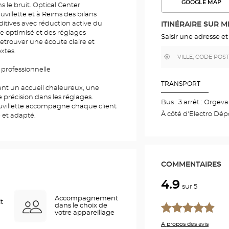
GOOGLE MAP
ns le bruit. Optical Center
VOIR
L'ITINÉR
villette et à Reims des bilans
DANS
ditives avec réduction active du
ITINÉRAIRE SUR 
GOOGLE
le optimisé et des réglages
MAP
Saisir une adresse et
etrouver une écoute claire et
xtes.
,
À
trouver
proximité
 professionnelle
un
point
de
TRANSPORT
ant un accueil chaleureux, une
vente
Optical
 précision dans les réglages.
Bus : 3 arrêt : Orgeva
Center
uvillette accompagne chaque client
À côté d'Electro Dép
 et adapté.
COMMENTAIRES
4.9
sur 5
Accompagnement
it
dans le choix de
votre appareillage
A propos des avis