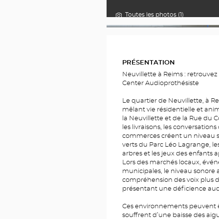
Toutes les photos (1)
PHOTOS
PRÉSENTATION
Neuvillette à Reims : retrouve
Center Audioprothésiste
Le quartier de Neuvillette, à 
mêlant vie résidentielle et ani
la Neuvillette et de la Rue du C
les livraisons, les conversations
commerces créent un niveau s
verts du Parc Léo Lagrange, les
arbres et les jeux des enfants
Lors des marchés locaux, évén
municipales, le niveau sonore
compréhension des voix plus di
présentant une déficience audi
Ces environnements peuvent ê
souffrent d’une baisse des aigu