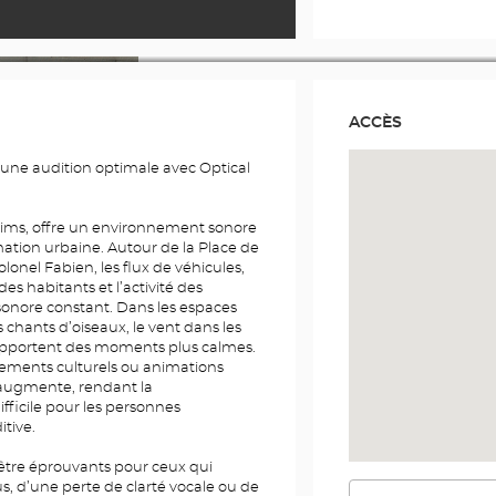
ACCÈS
z une audition optimale avec Optical
Reims, offre un environnement sonore
mation urbaine. Autour de la Place de
olonel Fabien, les flux de véhicules,
 des habitants et l’activité des
onore constant. Dans les espaces
 chants d’oiseaux, le vent dans les
 apportent des moments plus calmes.
ements culturels ou animations
 augmente, rendant la
fficile pour les personnes
tive.
tre éprouvants pour ceux qui
s, d’une perte de clarté vocale ou de