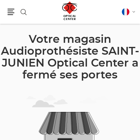
Rechercher
Français
Cha
Menu
la
lang
Votre magasin
Audioprothésiste SAINT-
JUNIEN Optical Center a
fermé ses portes