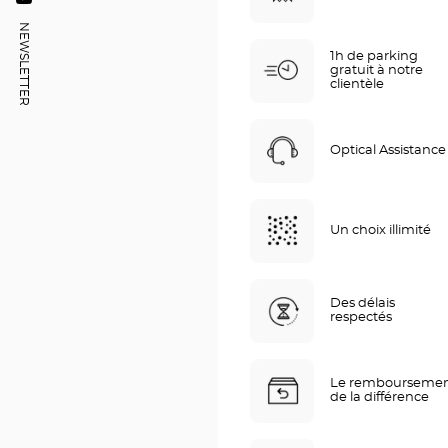
Audioprothésiste
VINEUIL
-
Center
BLOIS
NEWSLETTER
Optical
VINEUIL
-
Center
1h de parking
Optical
DU
gratuit à notre
VINEUIL
POINT
Center
clientèle
DE
Optical
VENTE
Center
AUDIOPROTHÉSISTE
BLOIS
-
Optical Assistance
VINEUIL
OPTICAL
CENTER
Un choix illimité
Des délais
respectés
Le rembourseme
de la différence