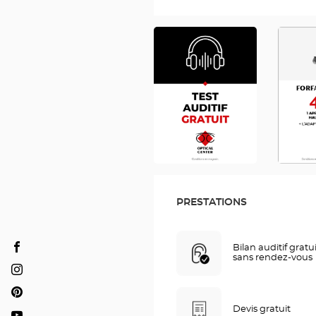
RDV
FA
AUDIO
490
FR
FR
PRESTATIONS
Bilan auditif gratu
Audioprothésiste
sans rendez-vous
BLOIS
Audioprothésiste
-
BLOIS
Audioprothésiste
VINEUIL
-
Devis gratuit
BLOIS
Optical