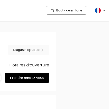
Boutique en ligne
Français
Cha
la
lang
Magasin optique
Horaires d'ouverture
Prendre rendez-vous
artager
ire
au