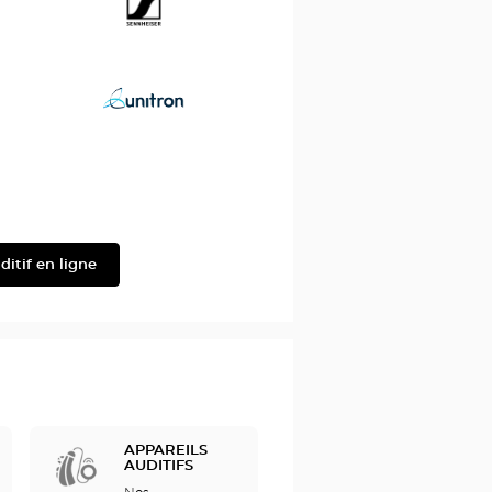
Seinnheiser
Unitron
ditif en ligne
APPAREILS
AUDITIFS