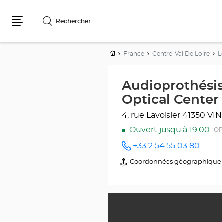
Rechercher
Menu
Accueil
France
Centre-Val De Loire
L
Audioprothésis
Optical Center
4, rue Lavoisier
41350 VI
Ouvert jusqu'à 19:00
OP
+33 2 54 55 03 80
Appeler
le point
Coordonnées géographique
du
de vente
point
Audioprothésiste
de
BLOIS -
vente
VINEUIL
Audioprothésiste
Optical
BLOIS
Center
-
au
VINEUIL