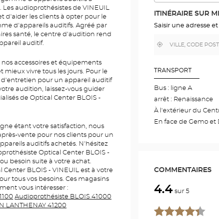
L'ITINÉR
. Les audioprothésistes de VINEUIL
DANS
ITINÉRAIRE SUR 
t d'aider les clients à opter pour le
GOOGLE
MAP
Saisir une adresse et
me d'appareils auditifs. Agréé par
es santé, le centre d'audition rend
pareil auditif.
,
À
trouver
proximité
un
 nos accessoires et équipements
point
de
TRANSPORT
 mieux vivre tous les jours. Pour le
vente
 d'entretien pour un appareil auditif
Optical
Bus : ligne A
Center
otre audition, laissez-vous guider
ialisés de Optical Center BLOIS -
arrêt : Renaissance
À l'extérieur du Cen
En face de Gemo et 
igne étant votre satisfaction, nous
après-vente pour nos clients pour un
pareils auditifs achetés. N'hésitez
oprothésiste Optical Center BLOIS -
 besoin suite à votre achat.
COMMENTAIRES
l Center BLOIS - VINEUIL est à votre
e pour tous vos besoins. Ces magasins
4.4
ment vous intéresser :
sur 5
1100
Audioprothésiste BLOIS 41000
IN LANTHENAY 41200