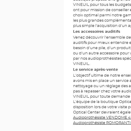
VINEUIL pour tous les budgets
ont pour mission de conseiller e
choix optimal parmi notre gam
les plus grandes complémentair
plus simple l'acquisition d'un ap
Les accessoires auditifs
Venez découvrir l'ensemble de
auditifs pour mieux entendre et
besoin d'une pile, d'un produit
ou d'un autre accessoire pour v
par nos audioprothésistes spéc
VINEUIL.
Le service après-vente
L'objectif ultime de notre ense
avons mis en place un service 
nettoyage ou un réglage des ap
pas à repasser chez votre audi
VINEUIL pour toute demande ou
L'équipe de la boutique Optica
disposition lors de votre visit
Optical Center devraient égale
Audioprothésiste VENDOME 4
Audioprothésiste ROMORANT