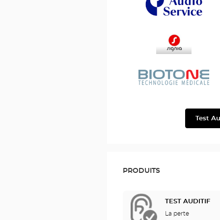
AudioService
Signia
Biotone
Test Au
PRODUITS
TEST AUDITIF
La perte