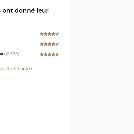
rothésiste
s ont donné leur
IL
l
on
(
8.6
/10)
r
r
visitors-book.fr