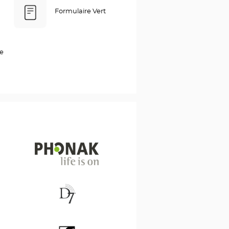
Formulaire Vert
ce
Phonak
D7