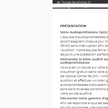
Toutes les photos (1)
PHOTOS
PRÉSENTATION
Votre Audioprothésiste Optic
L'équipe d'audioprothésistes d
accompagnent chaque jour (h
19h00 sans interruption afin de
l'audition. Notre équipe fait 
les jours une prestation parfai
Demandez le bilan auditif 
audioprothésistes
Vous avez un doute sur votre a
d'audition gratuit dans votre p
de Optical Center BLOIS - VINE
audition et effectuer un bilan g
audioprothésistes s'occupent d
sons dans diverses conditions
votre acuité auditive.
Découvrez notre gamme d'app
Afin de répondre à tous les bes
boutique propose une grande 