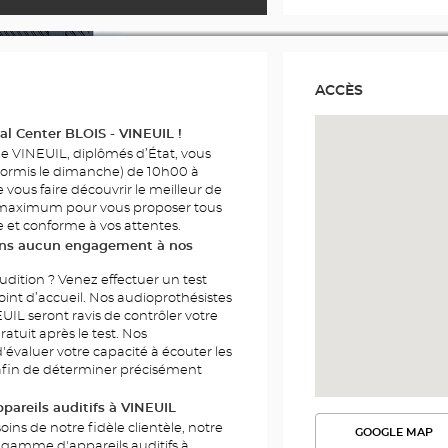
ACCÈS
al Center BLOIS - VINEUIL !
e VINEUIL, diplômés d’État, vous
ormis le dimanche) de 10h00 à
 vous faire découvrir le meilleur de
le maximum pour vous proposer tous
te et conforme à vos attentes.
sans aucun engagement à nos
udition ? Venez effectuer un test
oint d’accueil. Nos audioprothésistes
UIL seront ravis de contrôler votre
ratuit après le test. Nos
'évaluer votre capacité à écouter les
 afin de déterminer précisément
areils auditifs à VINEUIL
oins de notre fidèle clientèle, notre
GOOGLE MAP
VOIR
gamme d'appareils auditifs à