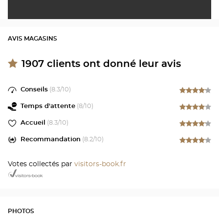
AVIS MAGASINS
1907
clients ont donné leur avis
Conseils
(
8.3
/10)
Temps d'attente
(
8
/10)
Accueil
(
8.3
/10)
Recommandation
(
8.2
/10)
Votes collectés par
visitors-book.fr
PHOTOS