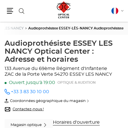
Rechercher
Français
Cha
Menu
la
lang
EY LES NANCY
Audioprothésiste ESSEY-LÈS-NANCY Audioprothésiste
Audioprothésiste ESSEY LES
NANCY Optical Center :
Adresse et horaires
133 Avenue du 69ème Régiment d'Infanterie
ZAC de la Porte Verte
54270 ESSEY LES NANCY
Ouvert jusqu'à 19:00
OPTIQUE & AUDITION
+33 3 83 30 10 00
Appeler
le point
Coordonnées géographique du magasin
de vente
du
Audioprothésiste
point
Contactez-nous !
ESSEY-
de
LÈS-
vente
NANCY
Audioprothésiste
Horaires d'ouverture
Magasin optique
Audioprothésiste
ESSEY-