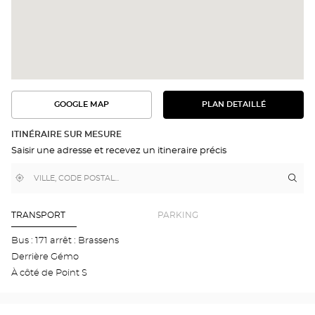
GOOGLE MAP
PLAN DETAILLÉ
VOIR
VOIR
LE
L'ITINÉRAIRE
PLAN
DANS
DÉTAILLÉ
ITINÉRAIRE SUR MESURE
GOOGLE
Saisir une adresse et recevez un itineraire précis
MAP
,
À
Itin
jus
trouver
proximité
poi
un
de
point
de
ven
TRANSPORT
PARKING
vente
Aud
Optical
ESS
Bus : 171 arrêt : Brassens
Center
LÈS
Derrière Gémo
NA
Aud
À côté de Point S