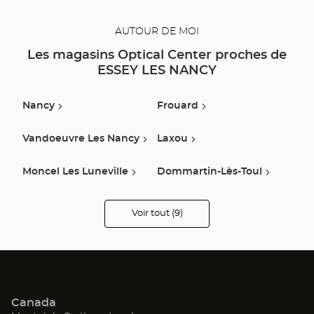
AUTOUR DE MOI
Les magasins Optical Center proches de
ESSEY LES NANCY
Nancy
Frouard
Vandoeuvre Les Nancy
Laxou
Moncel Les Luneville
Dommartin-Lès-Toul
Pont A Mousson
Jouy Aux Arches
Voir tout (9)
de
points
de
Metz
vente
de
Optical
Center
Audioprothésiste
Canada