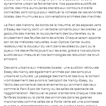
dynamisme urbain se fait entendre. Nos appareils auditifs de
pointe, des intra-auriculaires discrets aux contours d'oreille
connectés, sont conçus pour restituer la richesse de ces sonorités
locales, des murmures aux conversations animées des marchés.
Le Parc des Nations, les bords de la Meurthe, et les espaces verts
d'Essey-lès-Nancy sont un véritable concerto pour les oreilles. Le
gazouillis des merles, le roucoulement des tourterelles, ou le
bruissement des feuilles dans les arbres. Chaque saison apporte
son lot de mélodies naturelles. Avec Optical Center Audio,
redécouvrez la douceur du vent dans les allées du parc ou le
joyeux rire des enfants jouant sur les aires, grâce à nos solutions
auditives sur-mesure et nos technologies de réduction de bruit
ambiant.
Des sons urbains aux mélodies locales : une audition retrouvée
Essey-lès-Nancy est également animée par des sons plus
urbains et culturels. Le passage des trams et des bus, le lointain
vrombissement des avions à l'aéroport de Nancy-Essey, ou
l'écho des concerts et des événements qui animent des lieux
comme le Parc Expo de Nancy ou les salles de spectacle de
l'agglomération. Retrouver le plaisir d'entendre chaque note des
fanfares locales ou la clarté des annonces dans les galeries
marchandes comme celles de la Porte Verte est une promesse