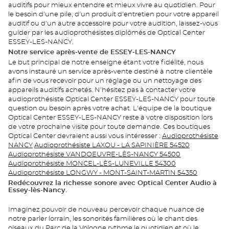
auditifs pour mieux entendre et mieux vivre au quotidien. Pour
le besoin d'une pile, d'un produit d'entretien pour votre appareil
auditif ou d'un autre accessoire pour votre audition, laissez-vous
guider par les audioprothésistes diplômés de Optical Center
ESSEY-LES-NANCY.
Notre service après-vente de ESSEY-LES-NANCY
Le but principal de notre enseigne étant votre fidélité, nous
avons instauré un service après-vente destiné à notre clientèle
afin de vous recevoir pour un réglage ou un nettoyage des
appareils auditifs achetés. N'hésitez pas à contacter votre
audioprothésiste Optical Center ESSEY-LES-NANCY pour toute
question ou besoin après votre achat. L'équipe de la boutique
Optical Center ESSEY-LES-NANCY reste à votre disposition lors
de votre prochaine visite pour toute demande. Ces boutiques
Optical Center devraient aussi vous intéresser :
Audioprothésiste
NANCY
Audioprothésiste LAXOU - LA SAPINIÈRE 54520
Audioprothésiste VANDOEUVRE-LÈS-NANCY 54500
Audioprothésiste MONCEL-LÈS-LUNEVILLE 54300
Audioprothésiste LONGWY - MONT-SAINT-MARTIN 54350
Redécouvrez la richesse sonore avec Optical Center Audio à
Essey-lès-Nancy.
Imaginez pouvoir de nouveau percevoir chaque nuance de
notre parler lorrain, les sonorités familières où le chant des
oiseaux du Parc de la Vologne rythme le quotidien et où le