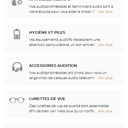
de
ou non perçues, ou par une incompréhension des
Optical
Nos audioprothésistes et techniciens audio sont à
mots entendus.
Center
votre écoute pour vous aider à choisir l’appareil
...Voir plus
de
Audioprothésiste
auditif le mieux adapté à vos besoins. Nos
points
professionnels de l'audition vous procureront ainsi
de
des services et conseils de qualité. Après
vente
l'appareillage auditif, un suivi et entretien
HYGIÈNE ET PILES
de
personnalisé vous permettront de bénéficier
Optical
Vos équipements auditifs nécessitent une
pleinement de votre audition.
Center
attention particulière et un bon entretien pour
...Voir plus
de
Audioprothésiste
garantir une utilisation performante. Vous pourrez
points
ainsi trouver dans votre magasin les piles et une
de
multitude de solutions de nettoyage et de rinçage
vente
pour votre appareil auditif.
ACCESSOIRES AUDITION
de
Optical
Nos audioprothésistes ont choisi pour vous un
Center
large choix de casques audio, télécommandes,
...Voir plus
de
Audioprothésiste
téléphones, réveils, chargeurs et autres accessoires
points
pour améliorer de façon significative votre confort
de
au quotidien.
vente
LUNETTES DE VUE
de
Optical
Des lunettes de vue de qualité sont essentielles
Center
afin de bien voir. Mais plus qu'un confort visuel, les
...Voir plus
de
Audioprothésiste
lunettes sont également un accessoire de mode et
points
un vecteur d'identité. C'est pourquoi nous vous
de
proposons, dans l'ensemble de nos magasins, un