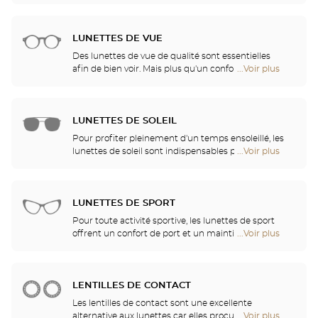
points
pour améliorer de façon significative votre confort
de
au quotidien.
vente
LUNETTES DE VUE
de
Optical
Des lunettes de vue de qualité sont essentielles
Center
afin de bien voir. Mais plus qu'un confort visuel, les
...Voir plus
de
Audioprothésiste
lunettes sont également un accessoire de mode et
points
un vecteur d'identité. C'est pourquoi nous vous
de
proposons, dans l'ensemble de nos magasins, un
vente
choix illimité de lunettes Ray-Ban, Police, Guess et
LUNETTES DE SOLEIL
de
bien d'autres marques.
Optical
Pour profiter pleinement d'un temps ensoleillé, les
Center
lunettes de soleil sont indispensables pour se
...Voir plus
de
Audioprothésiste
protéger des UV. Venez découvrir nos collections de
points
lunettes solaires parmi les plus grandes marques
de
telles que Ray-Ban, Persol, Gucci et tant d'autres !
vente
LUNETTES DE SPORT
de
Optical
Pour toute activité sportive, les lunettes de sport
Center
offrent un confort de port et un maintien optimal
...Voir plus
de
Audioprothésiste
vous permettant de pratiquer sans gêne. Optical
points
Center vous propose une large gamme de lunettes
de
de sport, masques de plongée et de ski, adaptables
vente
à votre vue. Demandez conseil à nos opticiens qui
LENTILLES DE CONTACT
de
vous proposeront l’équipement le mieux adapté à
Optical
Les lentilles de contact sont une excellente
votre sport favori !
Center
alternative aux lunettes car elles procurent un
...Voir plus