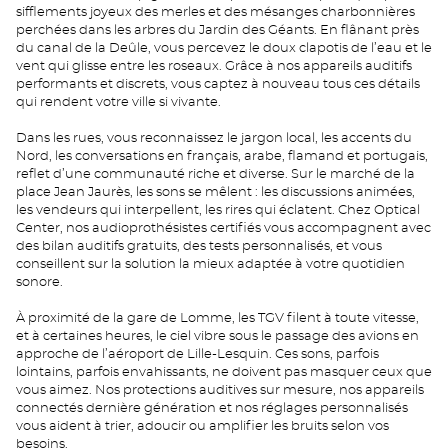
sifflements joyeux des merles et des mésanges charbonnières
perchées dans les arbres du Jardin des Géants. En flânant près
du canal de la Deûle, vous percevez le doux clapotis de l’eau et le
vent qui glisse entre les roseaux. Grâce à nos appareils auditifs
performants et discrets, vous captez à nouveau tous ces détails
qui rendent votre ville si vivante.
Dans les rues, vous reconnaissez le jargon local, les accents du
Nord, les conversations en français, arabe, flamand et portugais,
reflet d’une communauté riche et diverse. Sur le marché de la
place Jean Jaurès, les sons se mêlent : les discussions animées,
les vendeurs qui interpellent, les rires qui éclatent. Chez Optical
Center, nos audioprothésistes certifiés vous accompagnent avec
des bilan auditifs gratuits, des tests personnalisés, et vous
conseillent sur la solution la mieux adaptée à votre quotidien
sonore.
À proximité de la gare de Lomme, les TGV filent à toute vitesse,
et à certaines heures, le ciel vibre sous le passage des avions en
approche de l’aéroport de Lille-Lesquin. Ces sons, parfois
lointains, parfois envahissants, ne doivent pas masquer ceux que
vous aimez. Nos protections auditives sur mesure, nos appareils
connectés dernière génération et nos réglages personnalisés
vous aident à trier, adoucir ou amplifier les bruits selon vos
besoins.