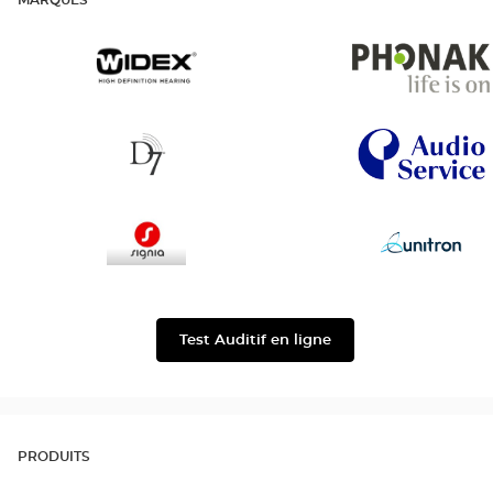
MARQUES
Widex
Phonak
D7
AudioService
Signia
Unitron
Test Auditif en ligne
PRODUITS