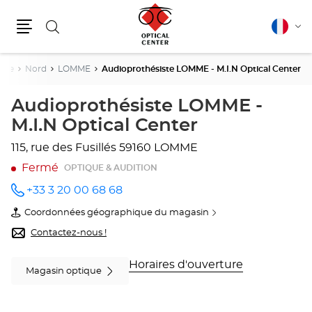
Rechercher
Français
Cha
Menu
la
lang
nce
Nord
LOMME
Audioprothésiste LOMME - M.I.N Optical Center
Audioprothésiste LOMME -
M.I.N Optical Center
115, rue des Fusillés
59160 LOMME
Fermé
OPTIQUE & AUDITION
+33 3 20 00 68 68
Appeler
le point
Coordonnées géographique du magasin
de vente
du
Audioprothésiste
point
Contactez-nous !
LOMME -
de
M.I.N
vente
Optical
Audioprothésiste
Horaires d'ouverture
Magasin optique
Center
LOMME
au
-
M.I.N
Optical