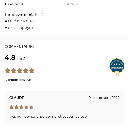
point
de
ven
TRANSPORT
PARKING
vente
Aud
Optical
LO
Transpôle arrêt : M.I.N
Center
-
À côté de Métro
M.I.
Opti
Face à Lapeyre
Cen
COMMENTAIRES
4.8
sur 5
A propos des avis
CLAUDE
19 septembre 2025
très bon conseils, personnel et acceuil au top