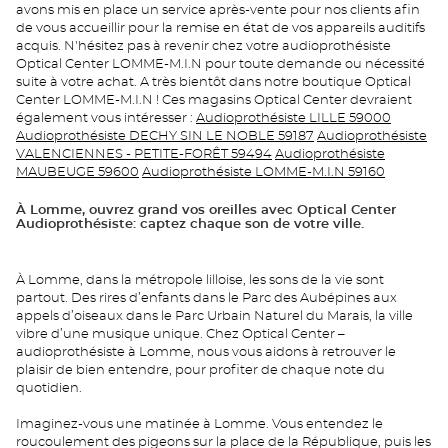
avons mis en place un service après-vente pour nos clients afin
de vous accueillir pour la remise en état de vos appareils auditifs
acquis. N'hésitez pas à revenir chez votre audioprothésiste
Optical Center LOMME-M.I.N pour toute demande ou nécessité
suite à votre achat. A très bientôt dans notre boutique Optical
Center LOMME-M.I.N ! Ces magasins Optical Center devraient
également vous intéresser :
Audioprothésiste LILLE 59000
Audioprothésiste DECHY SIN LE NOBLE 59187
Audioprothésiste
VALENCIENNES - PETITE-FORÊT 59494
Audioprothésiste
MAUBEUGE 59600
Audioprothésiste LOMME-M.I.N 59160
À Lomme, ouvrez grand vos oreilles avec Optical Center
Audioprothésiste: captez chaque son de votre ville.
À Lomme, dans la métropole lilloise, les sons de la vie sont
partout. Des rires d’enfants dans le Parc des Aubépines aux
appels d’oiseaux dans le Parc Urbain Naturel du Marais, la ville
vibre d’une musique unique. Chez Optical Center –
audioprothésiste à Lomme, nous vous aidons à retrouver le
plaisir de bien entendre, pour profiter de chaque note du
quotidien.
Imaginez-vous une matinée à Lomme. Vous entendez le
roucoulement des pigeons sur la place de la République, puis les