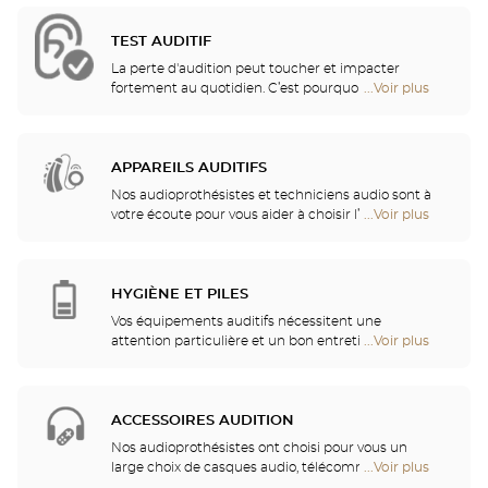
TEST AUDITIF
La perte d'audition peut toucher et impacter
fortement au quotidien. C’est pourquoi nous vous
...Voir plus
de
proposons un bilan auditif gratuit pour vérifier
points
votre audition ! Ce test auditif vous permettra
de
d'identifier une éventuelle perte auditive, se
vente
traduisant par des fréquences de sons gênantes
APPAREILS AUDITIFS
de
ou non perçues, ou par une incompréhension des
Optical
Nos audioprothésistes et techniciens audio sont à
mots entendus.
Center
votre écoute pour vous aider à choisir l’appareil
...Voir plus
de
Audioprothésiste
auditif le mieux adapté à vos besoins. Nos
points
professionnels de l'audition vous procureront ainsi
de
des services et conseils de qualité. Après
vente
l'appareillage auditif, un suivi et entretien
HYGIÈNE ET PILES
de
personnalisé vous permettront de bénéficier
Optical
Vos équipements auditifs nécessitent une
pleinement de votre audition.
Center
attention particulière et un bon entretien pour
...Voir plus
de
Audioprothésiste
garantir une utilisation performante. Vous pourrez
points
ainsi trouver dans votre magasin les piles et une
de
multitude de solutions de nettoyage et de rinçage
vente
pour votre appareil auditif.
ACCESSOIRES AUDITION
de
Optical
Nos audioprothésistes ont choisi pour vous un
Center
large choix de casques audio, télécommandes,
...Voir plus
de
Audioprothésiste
téléphones, réveils, chargeurs et autres accessoires