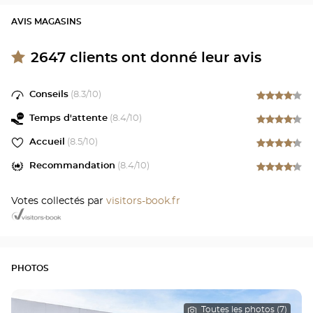
AVIS MAGASINS
2647
clients ont donné leur avis
Conseils
(
8.3
/10)
Temps d'attente
(
8.4
/10)
Accueil
(
8.5
/10)
Recommandation
(
8.4
/10)
Votes collectés par
visitors-book.fr
PHOTOS
Toutes les photos (7)