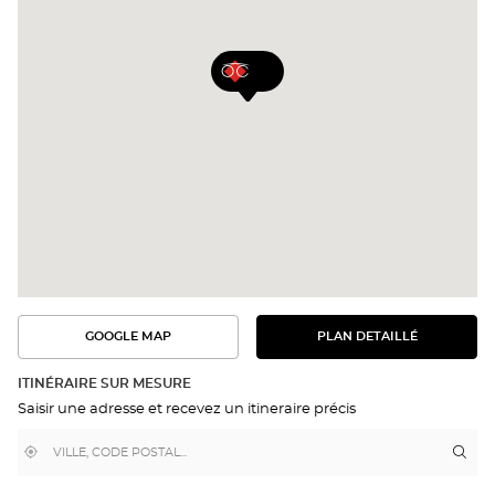
GOOGLE MAP
PLAN DETAILLÉ
VOIR
VOIR
LE
L'ITINÉRAIRE
PLAN
DANS
DÉTAILLÉ
ITINÉRAIRE SUR MESURE
GOOGLE
Saisir une adresse et recevez un itineraire précis
MAP
,
À
Itin
jus
trouver
proximité
poi
un
de