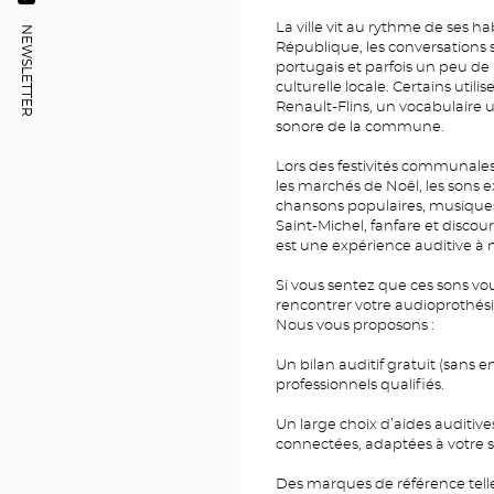
Audioprothésiste
SEINE
SUR-
Center
La ville vit au rythme de ses hab
FLINS-
NEWSLETTER
Optical
SEINE
République, les conversations s
SUR-
Center
portugais et parfois un peu de li
Optical
DU
SEINE
culturelle locale. Certains utili
POINT
Center
DE
Optical
Renault-Flins, un vocabulaire u
VENTE
sonore de la commune.
Center
AUDIOPROTHÉSISTE
FLINS-
SUR-
Lors des festivités communale
SEINE
OPTICAL
les marchés de Noël, les sons ex
CENTER
chansons populaires, musiques
Saint-Michel, fanfare et disc
est une expérience auditive à
Si vous sentez que ces sons vo
rencontrer votre audioprothésis
Nous vous proposons :
Un bilan auditif gratuit (sans 
professionnels qualifiés.
Un large choix d’aides auditive
connectées, adaptées à votre st
Des marques de référence telle