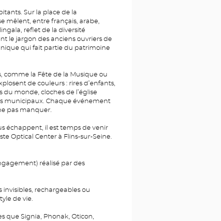
itants. Sur la place de la
e mêlent, entre français, arabe,
ngala, reflet de la diversité
sent le jargon des anciens ouvriers de
nique qui fait partie du patrimoine
s, comme la Fête de la Musique ou
plosent de couleurs : rires d’enfants,
 du monde, cloches de l’église
ours municipaux. Chaque événement
 ne pas manquer.
us échappent, il est temps de venir
te Optical Center à Flins-sur-Seine.
engagement) réalisé par des
s invisibles, rechargeables ou
yle de vie.
s que Signia, Phonak, Oticon,