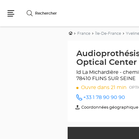
Rechercher
Menu
Accueil
France
Île-De-France
Yvelin
Audioprothési
Optical Center
ld La Michardière - chem
78410 FLINS SUR SEINE
Ouvre dans 21 min
OPTI
+33 1 78 90 90 90
Appeler
le point
Coordonnées géographique
du
de vente
point
Audioprothésiste
de
FLINS-
vente
SUR-
Audioprothésiste
SEINE
FLINS-
Optical