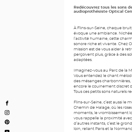
Redécouvrez tous les sons de
audioprothésiste Optical Cen
À Flins-sur-Seine, chaque brui
évoque une ambiance. Nichée da
l’activité humaine, cette cha
sonore riche et vivante. Chez O
mission est de vous aider à retr
perçoivent plus, grâce à des so
adaptées.
Imaginez-vous au Parc de la Ma
Vous entendez le chant mélodi
des mésanges charbonnières, 
encore le couinement discret d
Tous ces petits sons naturels 
Flins-sur-Seine, c’est aussi le
Audioprothésiste
Chemin de Halage, où les rose
FLINS-
moments, le vrombissement loin
Audioprothésiste
vous rappelle la proximité ave
SUR-
FLINS-
d’autres instants, c’est le gr
Audioprothésiste
SEINE
SUR-
loin, reliant Paris et la Normand
FLINS-
Optical