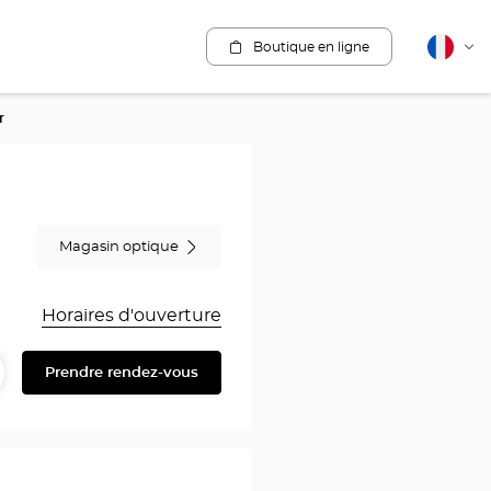
Boutique en ligne
Français
Cha
la
lang
r
Magasin optique
Horaires d'ouverture
Prendre rendez-vous
artager
ire
au