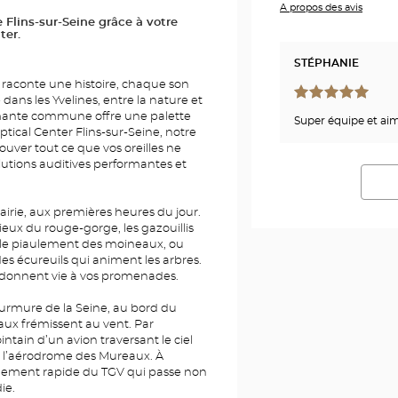
A propos des avis
 Flins-sur-Seine grâce à votre
ter.
STÉPHANIE
t raconte une histoire, chaque son
ns les Yvelines, entre la nature et
rmante commune offre une palette
Super équipe et ai
ptical Center Flins-sur-Seine, notre
ouver tout ce que vos oreilles ne
lutions auditives performantes et
irie, aux premières heures du jour.
eux du rouge-gorge, les gazouillis
le piaulement des moineaux, ou
es écureuils qui animent les arbres.
redonnent vie à vos promenades.
 murmure de la Seine, au bord du
aux frémissent au vent. Par
tain d’un avion traversant le ciel
c l’aérodrome des Mureaux. À
ondement rapide du TGV qui passe non
ie.