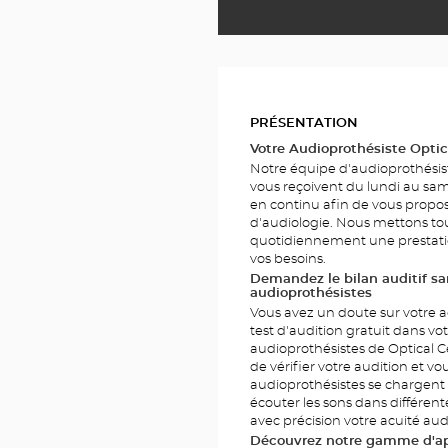
PHOTOS
PRÉSENTATION
Votre Audioprothésiste Optic
Notre équipe d'audioprothésist
vous reçoivent du lundi au sam
en continu afin de vous propose
d'audiologie. Nous mettons to
quotidiennement une prestatio
vos besoins.
Demandez le bilan auditif 
audioprothésistes
Vous avez un doute sur votre a
test d'audition gratuit dans vo
audioprothésistes de Optical 
de vérifier votre audition et vo
audioprothésistes se chargent
écouter les sons dans différen
avec précision votre acuité audi
Découvrez notre gamme d'app