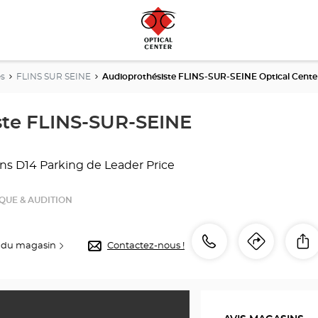
es
FLINS SUR SEINE
Audioprothésiste FLINS-SUR-SEINE Optical Cente
ste FLINS-SUR-SEINE
ins D14
Parking de Leader Price
QUE & AUDITION
Appeler
Appeler
P
 du magasin
Contactez-nous !
Itinéra
jusqu'
le
point
point
de
de
vente