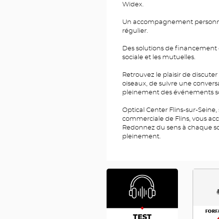
Widex.
Un accompagnement personnali
régulier.
Des solutions de financement e
sociale et les mutuelles.
Retrouvez le plaisir de discuter
oiseaux, de suivre une convers
pleinement des événements son
Optical Center Flins-sur-Seine,
commerciale de Flins, vous acc
Redonnez du sens à chaque son
pleinement.
RDV
FA
AUDIO
490
FR
FR