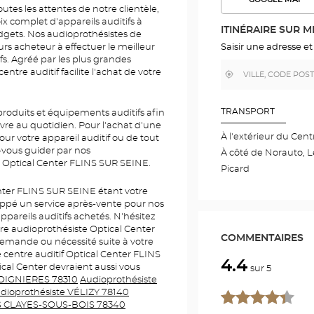
VOIR
tes les attentes de notre clientèle,
L'ITINÉR
 complet d'appareils auditifs à
DANS
ITINÉRAIRE SUR 
gets. Nos audioprothésistes de
GOOGLE
MAP
Saisir une adresse et
urs acheteur à effectuer le meilleur
ifs. Agréé par les plus grandes
ntre auditif facilite l'achat de votre
,
À
trouver
proximité
un
point
de
TRANSPORT
roduits et équipements auditifs afin
vente
re au quotidien. Pour l'achat d'une
Optical
À l'extérieur du Cent
Center
our votre appareil auditif ou de tout
z-vous guider par nos
À côté de Norauto, L
 Optical Center FLINS SUR SEINE.
Picard
enter FLINS SUR SEINE étant votre
oppé un service après-vente pour nos
appareils auditifs achetés. N'hésitez
re audioprothésiste Optical Center
COMMENTAIRES
emande ou nécessité suite à votre
e centre auditif Optical Center FLINS
4.4
cal Center devraient aussi vous
sur 5
COIGNIERES 78310
Audioprothésiste
dioprothésiste VÉLIZY 78140
LES CLAYES-SOUS-BOIS 78340