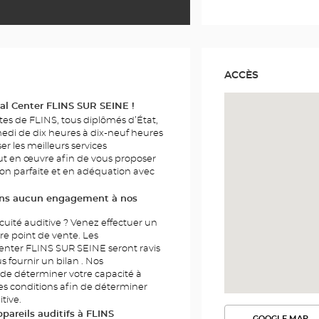
ACCÈS
al Center FLINS SUR SEINE !
es de FLINS, tous diplômés d’État,
edi de dix heures à dix-neuf heures
r les meilleurs services
ut en œuvre afin de vous proposer
n parfaite et en adéquation avec
sans aucun engagement à nos
cuité auditive ? Venez effectuer un
tre point de vente. Les
Center FLINS SUR SEINE seront ravis
us fournir un bilan . Nos
 de déterminer votre capacité à
tes conditions afin de déterminer
tive.
areils auditifs à FLINS
GOOGLE MAP