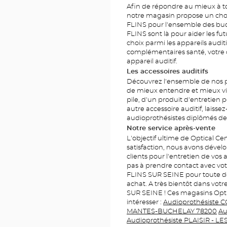
Afin de répondre au mieux à tou
notre magasin propose un choix
FLINS pour l'ensemble des bud
FLINS sont là pour aider les fut
choix parmi les appareils audit
complémentaires santé, votre ce
appareil auditif.
Les accessoires auditifs
Découvrez l'ensemble de nos p
de mieux entendre et mieux viv
pile, d'un produit d'entretien p
autre accessoire auditif, laisse
audioprothésistes diplômés de
Notre service après-vente
L'objectif ultime de Optical C
satisfaction, nous avons dével
clients pour l'entretien de vos 
pas à prendre contact avec vot
FLINS SUR SEINE pour toute d
achat. A très bientôt dans votr
SUR SEINE ! Ces magasins Opti
intéresser :
Audioprothésiste 
MANTES-BUCHELAY 78200
Au
Audioprothésiste PLAISIR - 